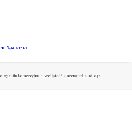
NIE
KONTAKT
otografia komercyjna
AreU9ted?
areu9ted-2018-042