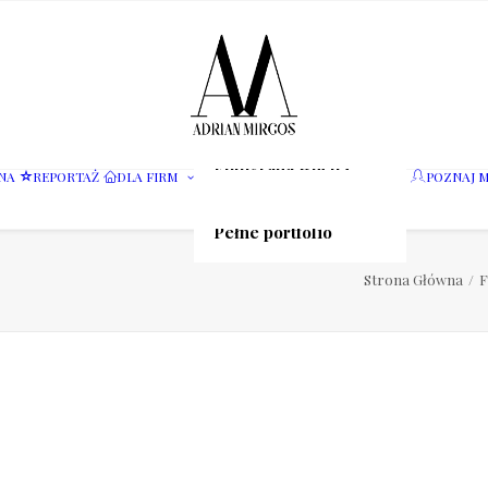
Fotografia wnętrz
NA
REPORTAŻ
DLA FIRM
POZNAJ M
Fotografia jedzenia
Motoryzacja
Pełne portfolio
Strona Główna
F