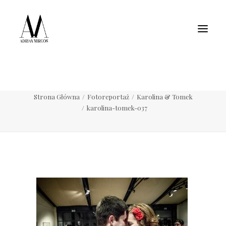
Fotografia wnętrz
Fotografia jedzenia
Motoryzacja
Pełne portfolio
karolina-tomek-037
Strona Główna
Fotoreportaż
Karolina & Tomek
karolina-tomek-037