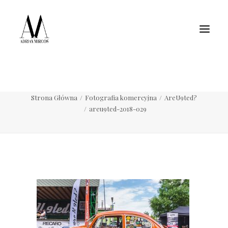
Fotografia wnętrz
Fotografia jedzenia
Motoryzacja
Pełne portfolio
areu9ted-2018-029
Strona Główna
Fotografia komercyjna
AreU9ted?
areu9ted-2018-029