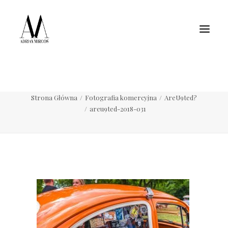
Fotografia wnętrz
Fotografia jedzenia
Motoryzacja
Pełne portfolio
areu9ted-2018-031
Strona Główna
Fotografia komercyjna
AreU9ted?
areu9ted-2018-031