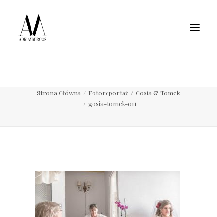
Fotografia wnętrz
Fotografia jedzenia
Motoryzacja
Pełne portfolio
gosia-tomek-011
Strona Główna
Fotoreportaż
Gosia & Tomek
gosia-tomek-011