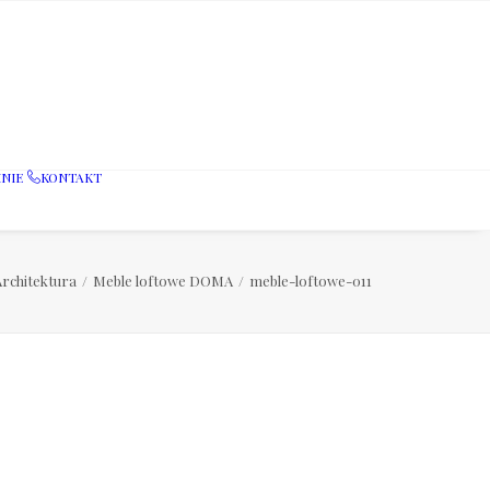
NIE
KONTAKT
Architektura
Meble loftowe DOMA
meble-loftowe-011