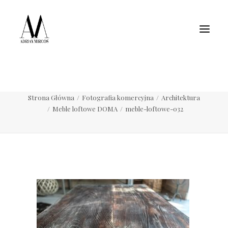
Fotografia wnętrz
Fotografia jedzenia
Motoryzacja
Pełne portfolio
meble-loftowe-032
Strona Główna
Fotografia komercyjna
Architektura
Meble loftowe DOMA
meble-loftowe-032