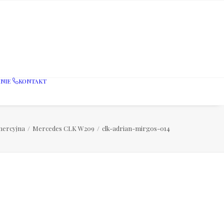
NIE
KONTAKT
mercyjna
Mercedes CLK W209
clk-adrian-mirgos-014