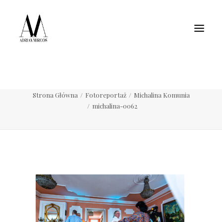
Fotografia wnętrz
Fotografia jedzenia
Motoryzacja
Pełne portfolio
michalina-0062
Strona Główna
Fotoreportaż
Michalina Komunia
michalina-0062