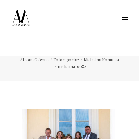
Fotografia wnętrz
Fotografia jedzenia
Motoryzacja
Pełne portfolio
michalina-0082
Strona Główna
Fotoreportaż
Michalina Komunia
michalina-0082