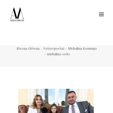
Fotografia wnętrz
Fotografia jedzenia
Motoryzacja
Pełne portfolio
michalina-0083
Strona Główna
Fotoreportaż
Michalina Komunia
michalina-0083