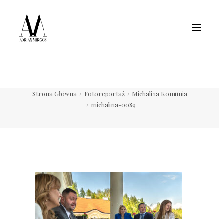
Fotografia wnętrz
Fotografia jedzenia
Motoryzacja
Pełne portfolio
michalina-0089
Strona Główna
Fotoreportaż
Michalina Komunia
michalina-0089