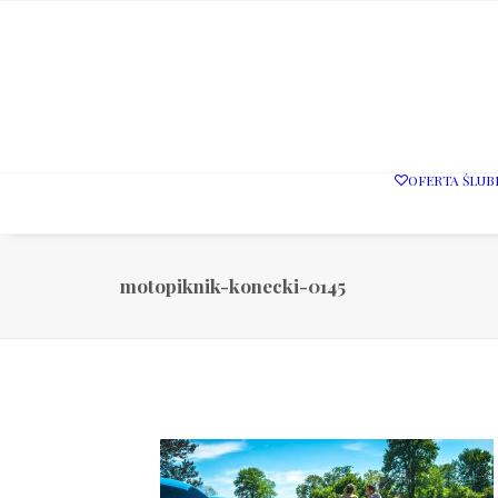
OFERTA ŚLUB
motopiknik-konecki-0145