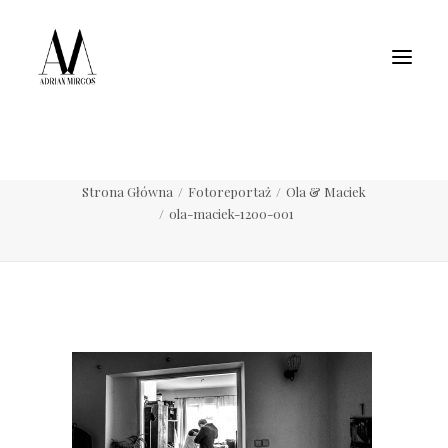
Fotografia wnętrz
Fotografia jedzenia
Motoryzacja
Pełne portfolio
ola-maciek-1200-001
Strona Główna
Fotoreportaż
Ola & Maciek
ola-maciek-1200-001