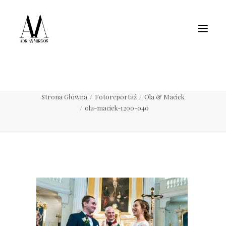
Fotografia wnętrz
Fotografia jedzenia
Motoryzacja
Pełne portfolio
ola-maciek-1200-040
Strona Główna
Fotoreportaż
Ola & Maciek
ola-maciek-1200-040