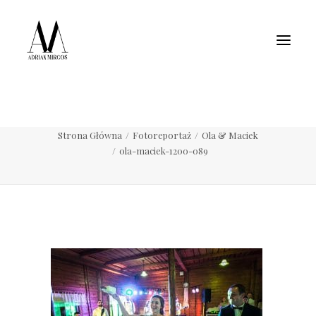
Fotografia wnętrz
Fotografia jedzenia
Motoryzacja
Pełne portfolio
ola-maciek-1200-089
Strona Główna
Fotoreportaż
Ola & Maciek
ola-maciek-1200-089