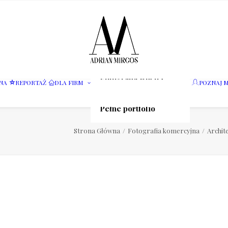
Fotografia wnętrz
NA
REPORTAŻ
DLA FIRM
POZNAJ M
Fotografia jedzenia
Motoryzacja
Pełne portfolio
Strona Główna
Fotografia komercyjna
Archit