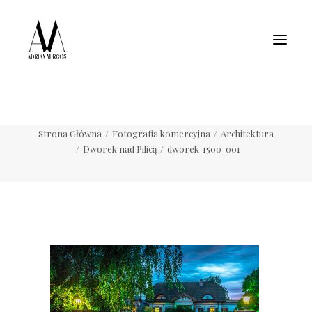
Fotografia wnętrz
Fotografia jedzenia
Motoryzacja
Pełne portfolio
dworek-1500-001
Strona Główna
Fotografia komercyjna
Architektura
Dworek nad Pilicą
dworek-1500-001