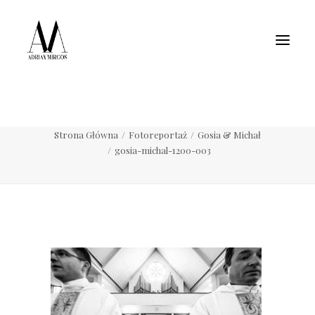
Fotografia wnętrz
Fotografia jedzenia
Motoryzacja
Pełne portfolio
gosia-michal-1200-003
Strona Główna
Fotoreportaż
Gosia & Michał
gosia-michal-1200-003