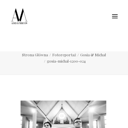
Fotografia wnętrz
Fotografia jedzenia
Motoryzacja
Pełne portfolio
gosia-michal-1200-024
Strona Główna
Fotoreportaż
Gosia & Michał
gosia-michal-1200-024