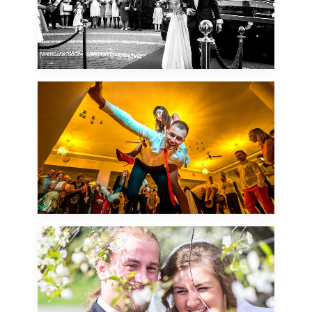
Kolejny ślub jako gość i
kolejny raz nie mogłem nie
wziąć ze sobą aparatu by
zrobić kilka ujęć od siebie.
Tomek to kuzyn. Tomka
nie widziałem od blisko 20
lat, jak również całej tej
24 września, 2016
części rodziny - były
emocje rodzinne...
Podczas tego ślubu
występowałem w roli
gościa… jednakże jak
mogłem nie wziąć aparatu i
nie zrobić kilku zdjęć?
23 kwietnia, 2016
Ślub i małe wesele dla