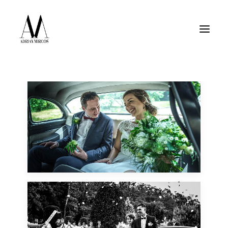
Jak pracuję
Przekazanie zdjęć
Strefa Klienta
25 września, 2017
Fotoreportaż ślubny -
ślub w kościele w
Nadarzynie, wesele w
okolicy Radziejowic -
piękne zdjęcia
reportażowe wyszły -
sama natura!
28 maja, 2017