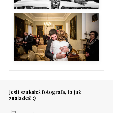
uwieczniona podczas
święta państwowego dnia
3 maja.
14 grudnia, 2013
Kameralny ślub w
grudniu. Reportaż
wykonany w Zamku i
Nowym Domu Sztuki w
Radziejowicach. Wszystko
to bez śniegu, pośród
sztuki, złota i rzeźb.
Jeśli szukałeś fotografa, to już
znalazłeś! :)