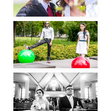
najbliższej rodziny w
Warszawie niedaleko
Mokotowa i Czerniakowa!
31 sierpnia, 2014
Krzysiek prowadzi studio
treningu personalnego w
Grodzisku Mazowieckim i
w życiu prywatnym z Basią
spełniają się w aktywnym
życiu to na małą sesję
plenerową wybraliśmy
20 maja, 2014
naturę i sportowe dodatki.
Historia miłośna z
Grodziska Mazowieckiego