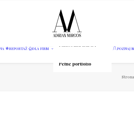
Fotografia wnętrz
NA
REPORTAŻ
DLA FIRM
POZNAJ M
Fotografia jedzenia
Motoryzacja
Pełne portfolio
Stron